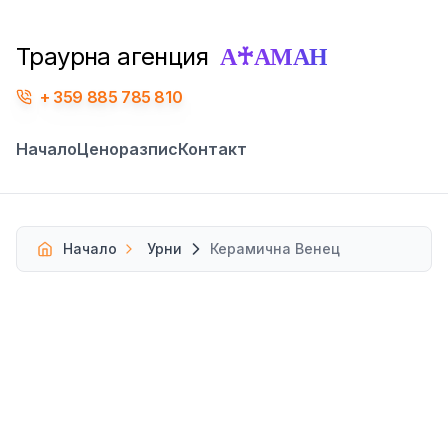
А♰АМАН
Траурна агенция
359 885 785 810
Начало
Ценоразпис
Контакт
Начало
Урни
Керамична Венец