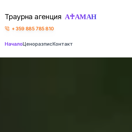
А♰АМАН
Траурна агенция
359 885 785 810
Начало
Ценоразпис
Контакт