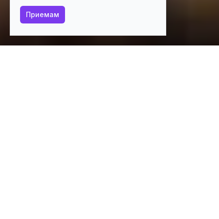
Приемам
Предлагаме безплатни нови гробни места в
Софийски централни гробища
Траурни услуги и стоки