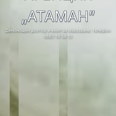
„АТАМАН”
Денонощен доктор и екип за извозване. телефон:
0885 78 58 10