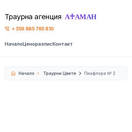
А♰АМАН
Траурна агенция
359 885 785 810
Начало
Ценоразпис
Контакт
Начало
Траурни Цветя
Пиафлора № 2