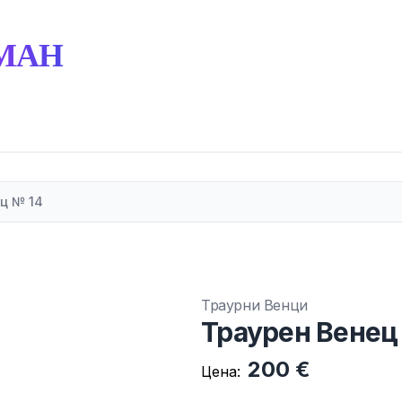
МАН
ц № 14
Траурни Венци
Траурен Венец
200 €
Цена: