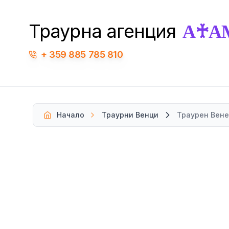
А♰А
Траурна агенция
359 885 785 810
Начало
Траурни Венци
Траурен Вене