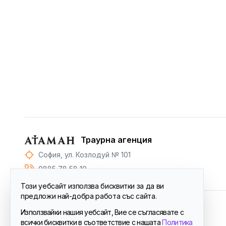
Траурна агенция
София, ул. Козлодуй № 101
0885 78 58 10
Този уебсайт използва бисквитки за да ви
предложи най-добра работа със сайта.
Използвайки нашия уебсайт, Вие се съгласявате с
© 2024
Атаман™
. All Rights Reserved.
всички бисквитки в съответствие с нашата
Политика