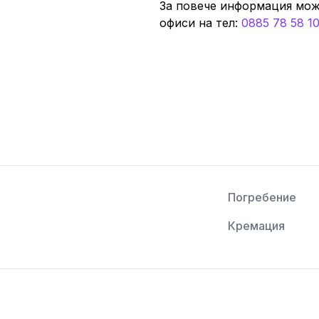
За повече информация мож
офиси нa тeл:
0885 78 58 1
Погребение
Кремация