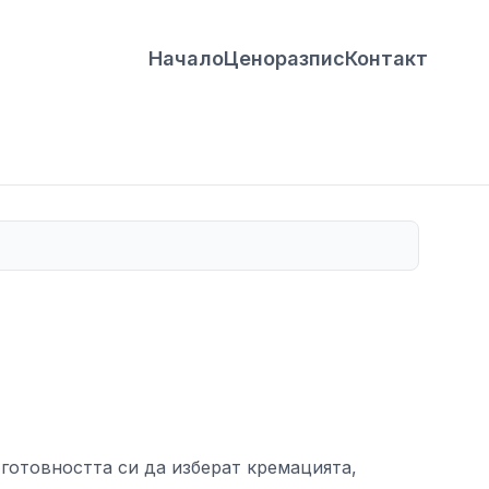
Начало
Ценоразпис
Контакт
 готовността си да изберат кремацията,