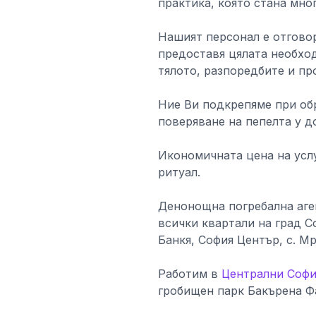
практика, която стана мно
Нашият персонал е отговор
предоставя цялата необхо
тялото, разпоредбите и пр
Ние Ви подкрепяме при об
поверяване на пепелта у д
Икономичната цена на усл
ритуал.
Денонощна погребална аг
всички квартали на град Со
Банкя, София Център, с. М
Работим в
Централни Софи
гробищен парк Бакърена Ф