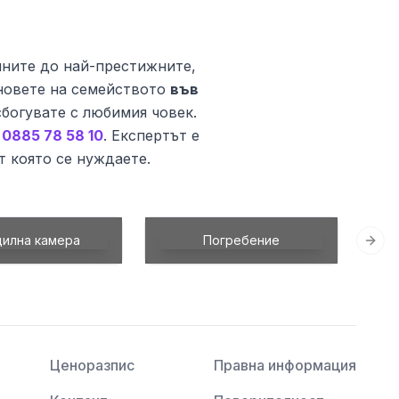
чните до най-престижните,
новете на семейството
във
сбогувате с любимия човек.
0885 78 58 10
. Експертът е
т която се нуждаете.
Погребение
Каменоделски услуги
Next
Ценоразпис
Правна информация