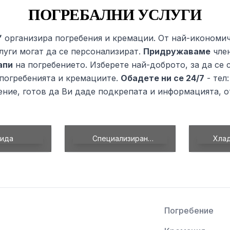
ПОГРЕБАЛНИ УСЛУГИ
”
организира погребения и кремации. От най-икономи
луги могат да се персонализират.
Придружаваме
чле
апи
на погребението. Изберете най-доброто, за да се 
 погребенията и кремациите.
Обадете ни се 24/7
- тел:
ние, готов да Ви даде подкрепата и информацията, о
циализиран
Хладилна камера
ранспорт
Погребение