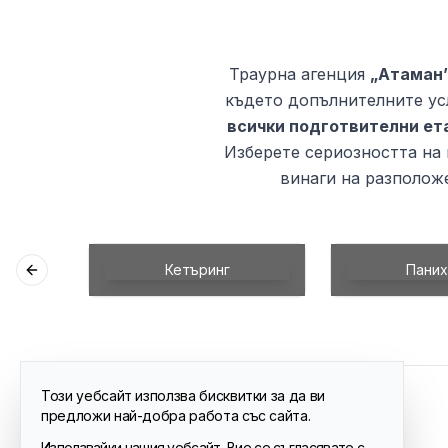
Траурна агенция
„Атаман
където допълнителните ус
всички подготвителни ет
Изберете сериозността на
винаги на разположе
инг
Панихида
Спе
Previous slide
т
Този уебсайт използва бисквитки за да ви
Траурна агенция
предложи най-добра работа със сайта.
София, ул. Козлодуй № 101
Използвайки нашия уебсайт, Вие се съгласявате с