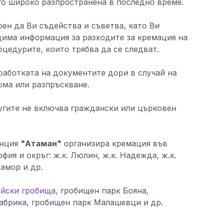
го широко разпространена в последно време.
ен да Ви съдейства и съветва, като Ви
дима информация за разходите за кремация на
оцедурите, които трябва да се следват.
работката на документите дори в случай на
ома или разпръскване.
угите не включва граждански или църковен
енция
"Атаман"
организира кремация във
фия и окръг: ж.к. Люлин, ж.к. Надежда, ж.к.
рамор и др.
йски гробища
, гробищен парк Бояна,
абрика, гробищен парк Малашевци и др.