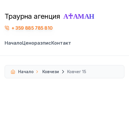
А♰АМАН
Траурна агенция
359 885 785 810
Начало
Ценоразпис
Контакт
Начало
Ковчези
Ковчег 15