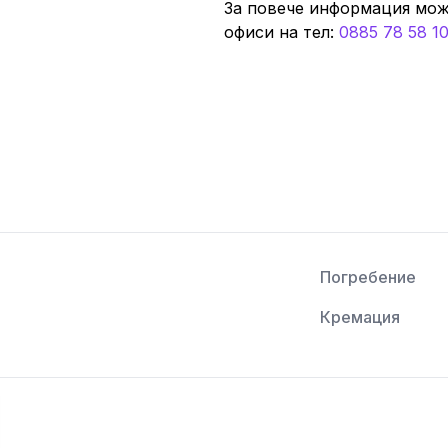
За повече информация мож
офиси нa тeл:
0885 78 58 1
Погребение
Кремация