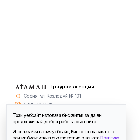
Траурна агенция
София, ул. Козлодуй № 101
0885 78 58 10
Този уебсайт използва бисквитки за да ви
предложи най-добра работа със сайта.
Използвайки нашия уебсайт, Вие се съгласявате с
© 2024
Атаман™
. All Rights Reserved.
всички бисквитки в съответствие с нашата
Политика