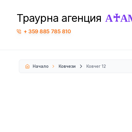
А♰А
Траурна агенция
359 885 785 810
Начало
Ковчези
Ковчег 12