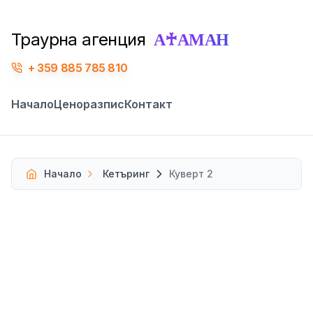
А♰АМАН
Траурна агенция
359 885 785 810
Начало
Ценоразпис
Контакт
Начало
Кетъринг
Куверт 2