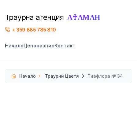
А♰АМАН
Траурна агенция
359 885 785 810
Начало
Ценоразпис
Контакт
Начало
Траурни Цветя
Пиафлора № 34