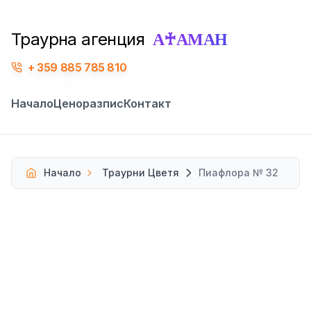
А♰АМАН
Траурна агенция
359 885 785 810
Начало
Ценоразпис
Контакт
Начало
Траурни Цветя
Пиафлора № 32