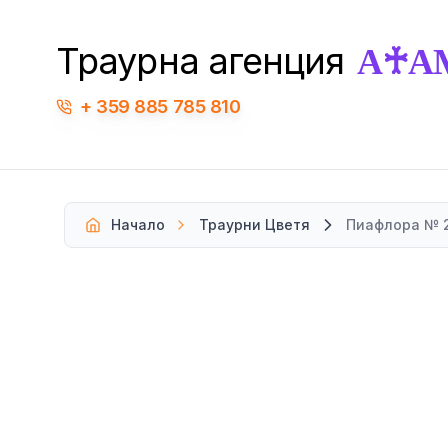
А♰А
Траурна агенция
359 885 785 810
Начало
Траурни Цветя
Пиафлора № 