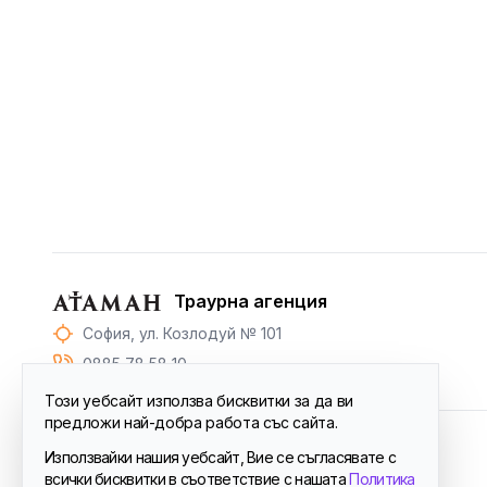
Траурна агенция
София, ул. Козлодуй № 101
0885 78 58 10
Този уебсайт използва бисквитки за да ви
предложи най-добра работа със сайта.
Използвайки нашия уебсайт, Вие се съгласявате с
© 2024
Атаман™
. All Rights Reserved.
всички бисквитки в съответствие с нашата
Политика