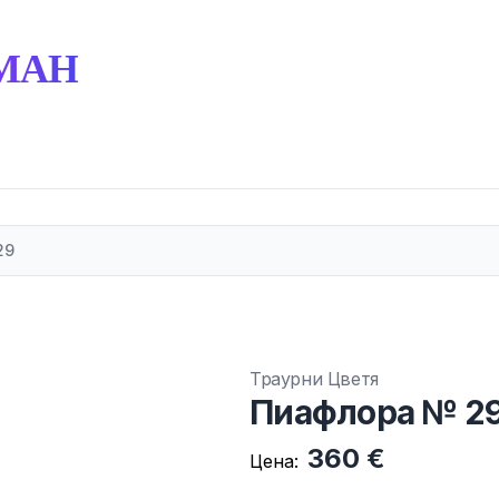
МАН
29
Траурни Цветя
Пиафлора № 2
360 €
Цена: