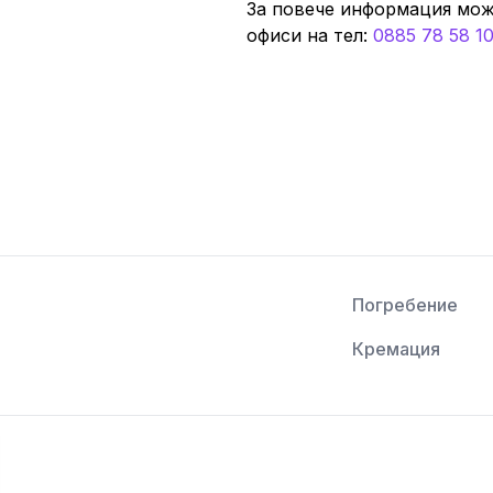
За повече информация мож
офиси нa тeл:
0885 78 58 1
Погребение
Кремация